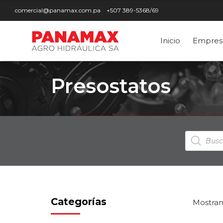
comercial@panamax.com.pa
+507 389-5368/69
Inicio
Empres
Presostatos
Búsqued
de
producto
Categorías
Mostran