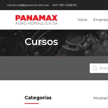
comercial@panamax.com.pa
+507 389-5368/69
Inicio
Empres
Cursos
Búsqued
de
producto
Categorías
Mostran