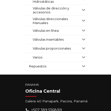
Hidrostáticas
Válvulas de dirección y
accesorios
Válvulas direccionales
Manuales
Válvulas en línea
Válvulas insertables
Válvulas proporcionales
Varios
Repuestos
PANAMÁ
Oficina Central
Galera 40 Panapark, Pacora, Panamá
+507 389 5368/69