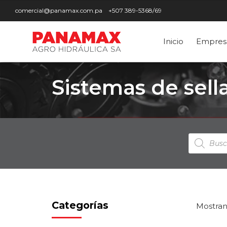
comercial@panamax.com.pa
+507 389-5368/69
Inicio
Empres
Sistemas de sel
Búsqued
de
producto
Categorías
Mostran