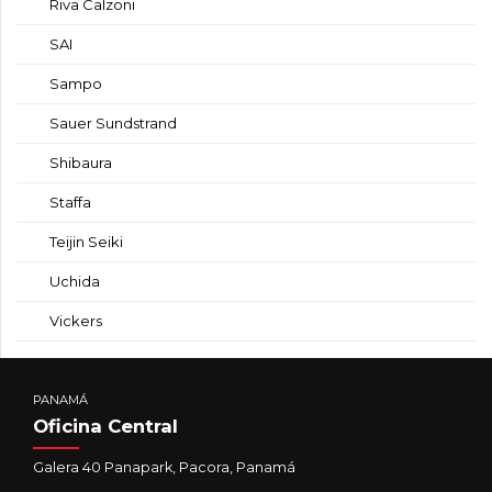
Riva Calzoni
SAI
Sampo
Sauer Sundstrand
Shibaura
Staffa
Teijin Seiki
Uchida
Vickers
PANAMÁ
Oficina Central
Galera 40 Panapark, Pacora, Panamá