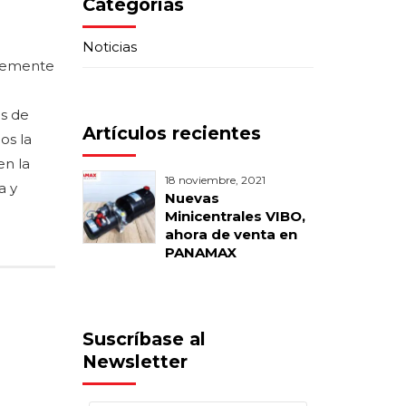
Categorías
Noticias
temente
as de
Artículos recientes
os la
en la
18 noviembre, 2021
a y
Nuevas
Minicentrales VIBO,
ahora de venta en
PANAMAX
Suscríbase al
Newsletter