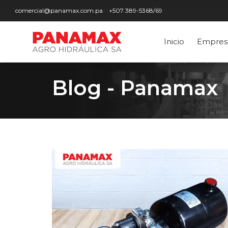
comercial@panamax.com.pa
+507 389-5368/69
Inicio
Empres
Blog - Panamax