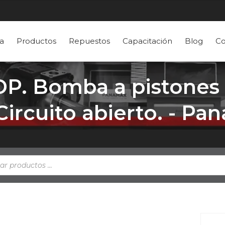
a
Productos
Repuestos
Capacitación
Blog
Co
. Bomba a pistones 
 Circuito abierto. - P
a
s