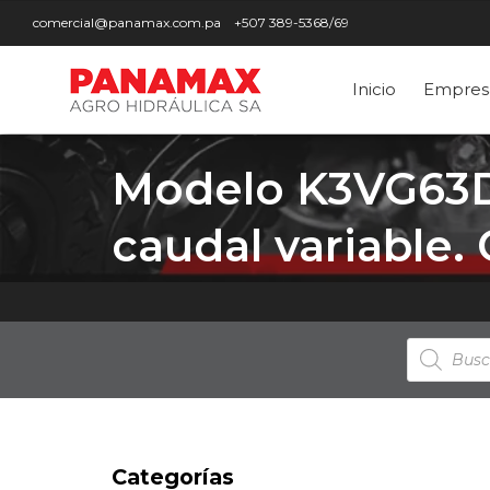
comercial@panamax.com.pa
+507 389-5368/69
Inicio
Empres
Modelo K3VG63DP
caudal variable.
Búsqued
de
producto
Categorías