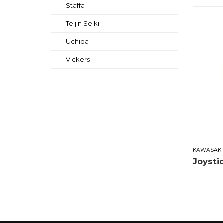
Staffa
Teijin Seiki
Uchida
Vickers
KAWASAKI
Joystic