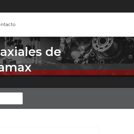
ntacto
axiales de
anamax