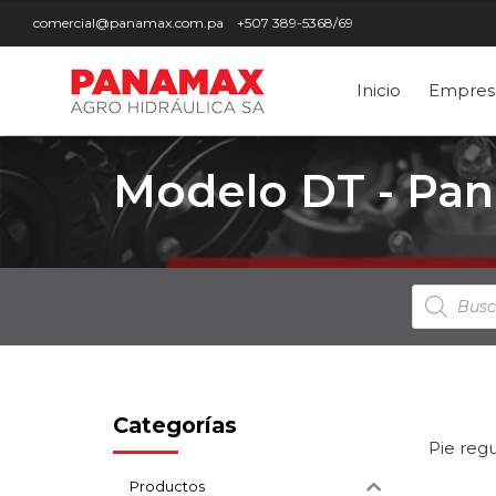
comercial@panamax.com.pa
+507 389-5368/69
Inicio
Empres
Modelo DT - Pa
Búsqued
de
producto
Categorías
Pie reg
Productos