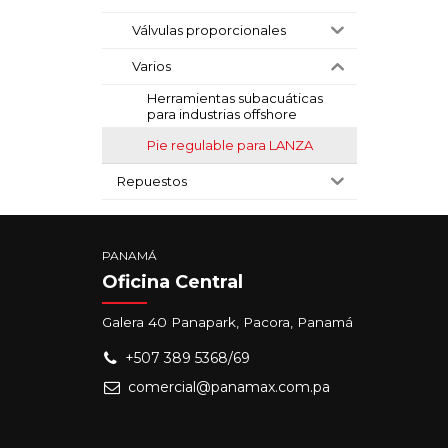
Válvulas proporcionales
Varios
Herramientas subacuáticas
para industrias offshore
Pie regulable para LANZA
Repuestos
PANAMÁ
Oficina Central
Galera 40 Panapark, Pacora, Panamá
+507 389 5368/69
comercial@panamax.com.pa