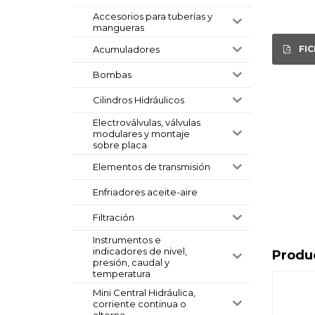
Accesorios para tuberías y
mangueras
FI
Acumuladores
Bombas
Cilindros Hidráulicos
Electroválvulas, válvulas
modulares y montaje
sobre placa
Elementos de transmisión
Enfriadores aceite-aire
Filtración
Instrumentos e
indicadores de nivel,
Produ
presión, caudal y
temperatura
Mini Central Hidráulica,
corriente continua o
alterna