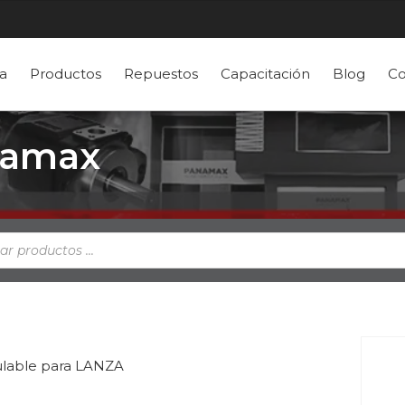
a
Productos
Repuestos
Capacitación
Blog
Co
namax
a
s
ulable para LANZA