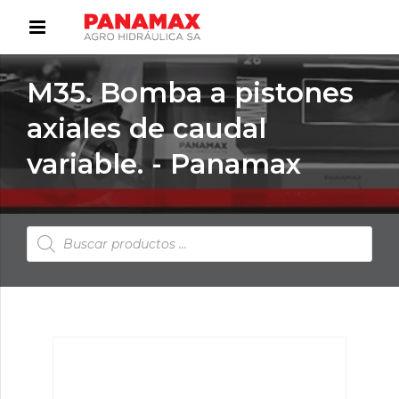
M35. Bomba a pistones
axiales de caudal
variable. - Panamax
Búsqueda
de
productos