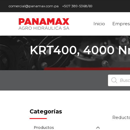
comercial@panamax.com.pa
+507 389-5368/69
Inicio
Empres
KRT400, 4000 N
Búsqued
de
producto
Categorías
Reducto
Productos