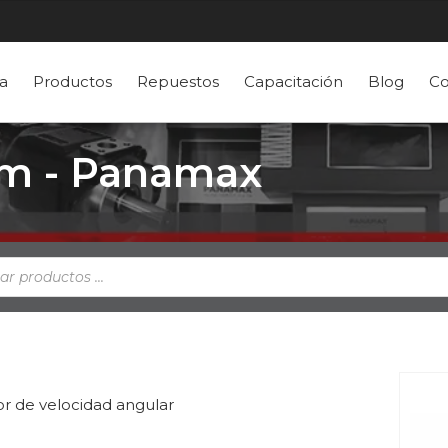
a
Productos
Repuestos
Capacitación
Blog
Co
m - Panamax
a
s
r de velocidad angular