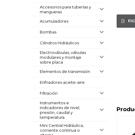
Accesorios para tuberías y
mangueras
FI
Acumuladores
Bombas
Cilindros Hidráulicos
Electroválvulas, válvulas
modulares y montaje
sobre placa
Elementos de transmisión
Enfriadores aceite-aire
Filtración
Instrumentos e
indicadores de nivel,
Produ
presión, caudal y
temperatura
Mini Central Hidráulica,
corriente continua o
alterna