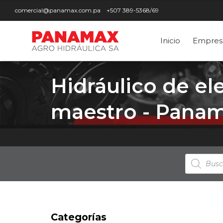
comercial@panamax.com.pa
+507 389-5368/69
Inicio
Empres
Hidráulico de el
maestro - Pana
Búsqued
de
producto
Categorías