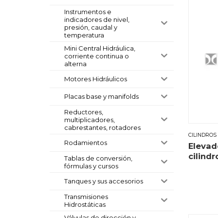
Instrumentos e
indicadores de nivel,
presión, caudal y
temperatura
Mini Central Hidráulica,
corriente continua o
alterna
Motores Hidráulicos
Placas base y manifolds
Reductores,
multiplicadores,
cabrestantes, rotadores
CILINDROS
Rodamientos
Elevad
cilindr
Tablas de conversión,
fórmulas y cursos
Tanques y sus accesorios
Transmisiones
Hidrostáticas
Válvulas de dirección y