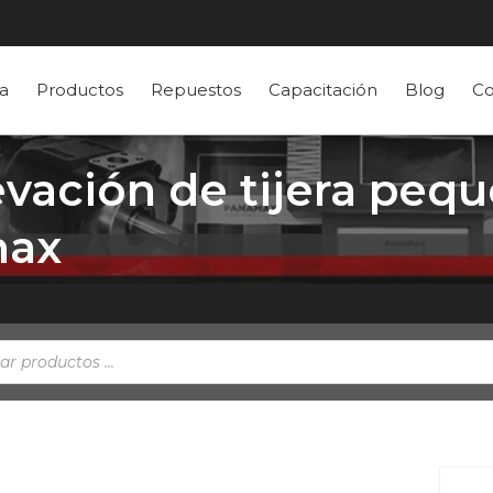
a
Productos
Repuestos
Capacitación
Blog
Co
evación de tijera pequ
max
a
s