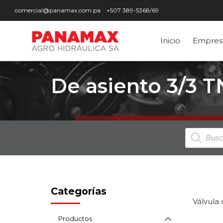
comercial@panamax.com.pa
+507 389-5368/69
Inicio
Empres
De asiento 3/3 
Búsqued
de
producto
Categorías
Válvula 
Productos