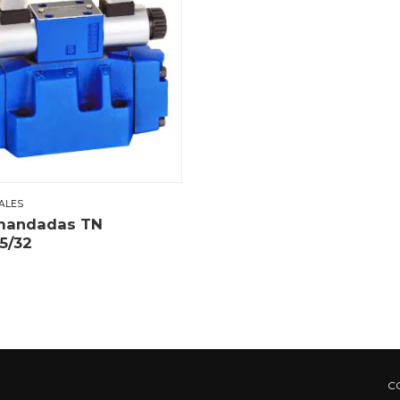
ALES
mandadas TN
25/32
C