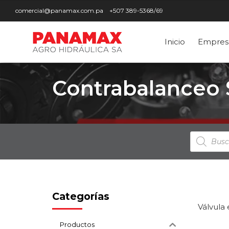
comercial@panamax.com.pa
+507 389-5368/69
Inicio
Empres
Contrabalanceo 
Búsqued
de
producto
Categorías
Válvula
Productos