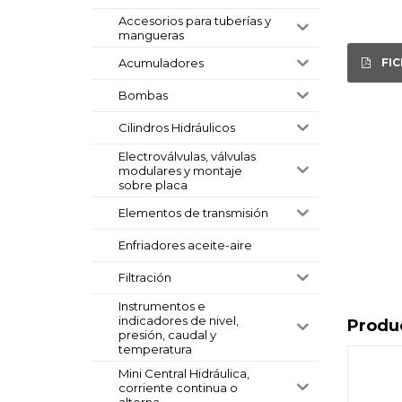
Accesorios para tuberías y
mangueras
FI
Acumuladores
Bombas
Cilindros Hidráulicos
Electroválvulas, válvulas
modulares y montaje
sobre placa
Elementos de transmisión
Enfriadores aceite-aire
Filtración
Instrumentos e
indicadores de nivel,
Produ
presión, caudal y
temperatura
Mini Central Hidráulica,
corriente continua o
alterna