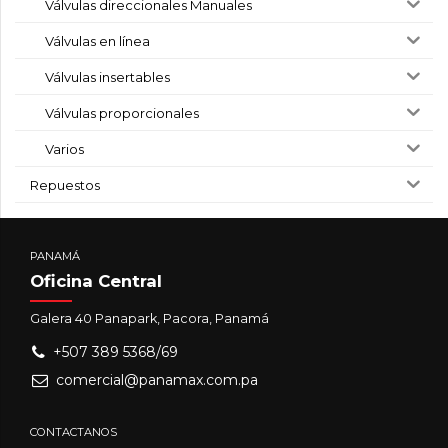
Válvulas direccionales Manuales
Válvulas en línea
Válvulas insertables
Válvulas proporcionales
Varios
Repuestos
PANAMÁ
Oficina Central
Galera 40 Panapark, Pacora, Panamá
+507 389 5368/69
comercial@panamax.com.pa
CONTACTANOS