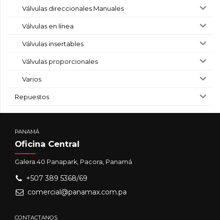
Válvulas direccionales Manuales
Válvulas en línea
Válvulas insertables
Válvulas proporcionales
Varios
Repuestos
PANAMÁ
Oficina Central
Galera 40 Panapark, Pacora, Panamá
+507 389 5368/69
comercial@panamax.com.pa
CONTACTANOS