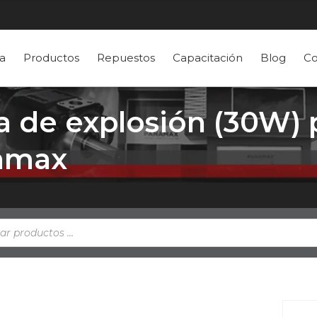
a
Productos
Repuestos
Capacitación
Blog
Co
a de explosión (30W) 
namax
a
s