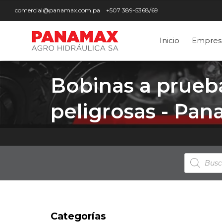
comercial@panamax.com.pa
+507 389-5368/69
Inicio
Empres
Bobinas a prueb
peligrosas - Pa
Búsqued
de
producto
Categorías