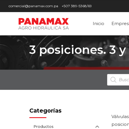
comercial@panamax.com.pa
+507 389-5368/69
Inicio
Empres
3 posiciones. 3 y
Búsqued
de
producto
Categorías
Válvula
posicion
Productos