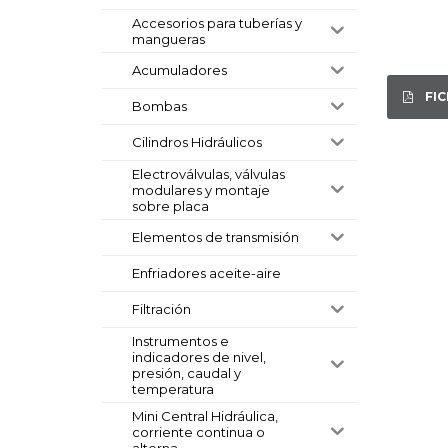
Accesorios para tuberías y
mangueras
Acumuladores
FI
Bombas
Cilindros Hidráulicos
Electroválvulas, válvulas
modulares y montaje
sobre placa
Elementos de transmisión
Enfriadores aceite-aire
Filtración
Instrumentos e
indicadores de nivel,
presión, caudal y
temperatura
Mini Central Hidráulica,
corriente continua o
alterna