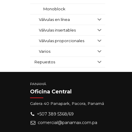
Monoblock
Válvulas en línea
Válvulas insertables
Válvulas proporcionales
Varios
Repuestos
PANAMÁ
Oficina Central
Galera 40 Panapark, Pacora, Panamá
+507 389 5368/69
comercial@panamax.com.pa