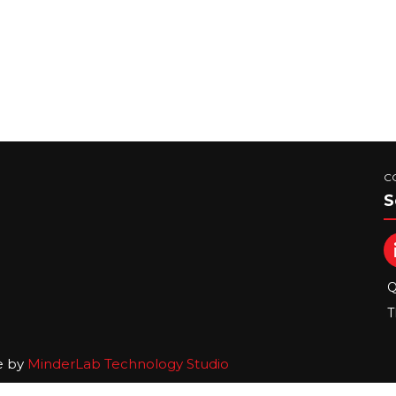
C
S
Q
T
e by
MinderLab Technology Studio