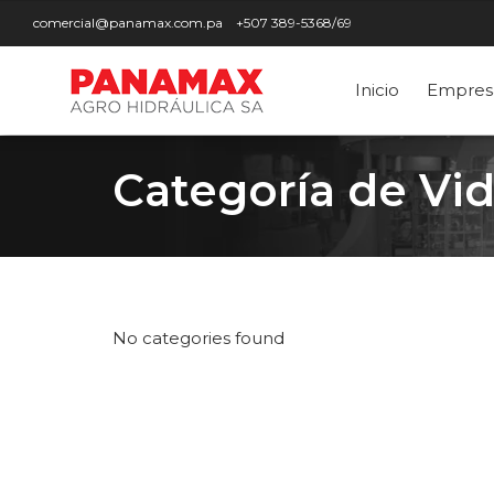
comercial@panamax.com.pa
+507 389-5368/69
Inicio
Empres
Categoría de Vi
No categories found