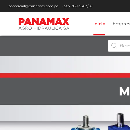
comercial@panamax.com.pa
+507 389-5368/69
Inicio
Empres
Búsqued
de
producto
M