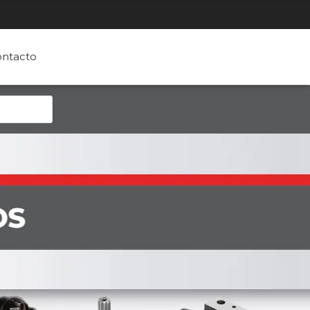
ntacto
OS