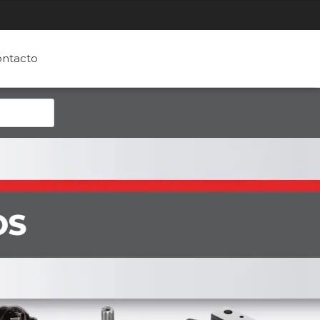
ntacto
OS