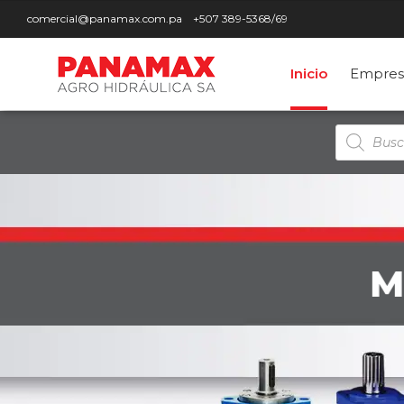
comercial@panamax.com.pa
+507 389-5368/69
Inicio
Empres
Búsqued
de
producto
M