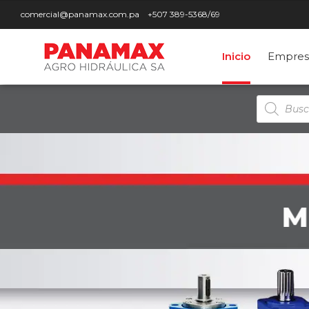
comercial@panamax.com.pa
+507 389-5368/69
Inicio
Empres
Búsqued
de
producto
M