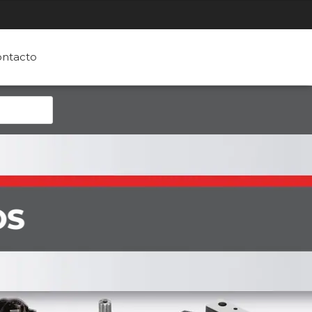
ntacto
OS