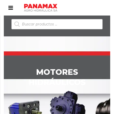
Búsqueda
de
productos
MOTORES
HIDRÁULICOS