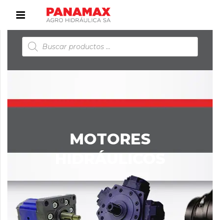
Búsqueda
de
productos
MOTORES
HIDRÁULICOS